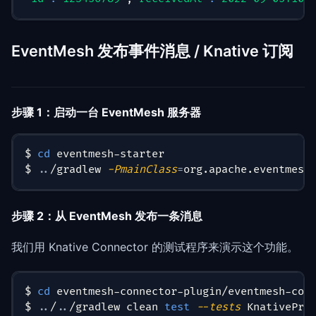
EventMesh 发布事件消息 / Knative 订阅
步骤 1：启动一台 EventMesh 服务器
$ 
cd
 eventmesh-starter
$ 
..
/gradlew 
-PmainClass
=
org.apache.eventmesh
步骤 2：从 EventMesh 发布一条消息
我们用 Knative Connector 的测试程序来演示这个功能。
$ 
cd
 eventmesh-connector-plugin/eventmesh-con
$ 
..
/
..
/gradlew clean 
test
--tests
 KnativePro