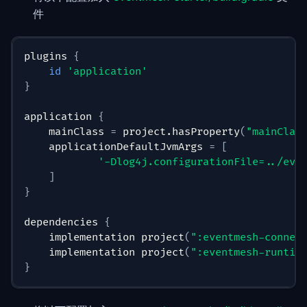
件
plugins 
{
id
'application'
}
application 
{
    mainClass 
=
 project.hasProperty
(
"mainClas
    applicationDefaultJvmArgs 
=
[
'-Dlog4j.configurationFile=../eve
]
}
dependencies 
{
    implementation project
(
":eventmesh-connec
    implementation project
(
":eventmesh-runtim
}