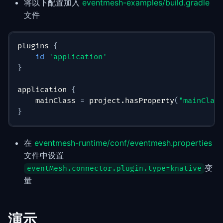
将以下配置加入
eventmesh-examples/build.gradle
文件
plugins 
{
id
'application'
}
application 
{
    mainClass 
=
 project.hasProperty
(
"mainClas
}
在
eventmesh-runtime/conf/eventmesh.properties
文件中设置
变
eventMesh.connector.plugin.type=knative
量
演示