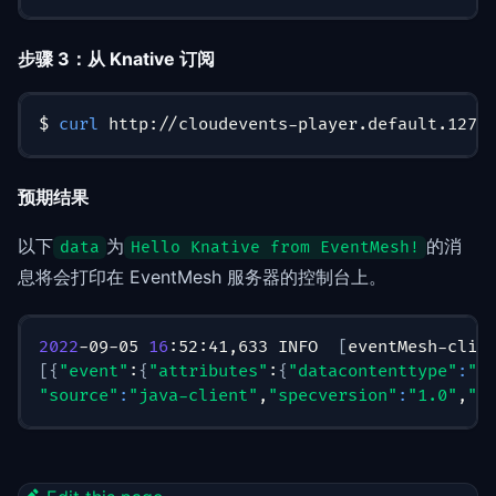
步骤 3：从 Knative 订阅
$ 
curl
 http://cloudevents-player.default.127.
预期结果
以下
为
的消
data
Hello Knative from EventMesh!
息将会打印在 EventMesh 服务器的控制台上。
2022
-09-05 
16
:52:41,633 INFO  
[
eventMesh-clie
[
{
"event"
:
{
"attributes"
:
{
"datacontenttype"
:
"a
"source"
:
"java-client"
,
"specversion"
:
"1.0"
,
"t