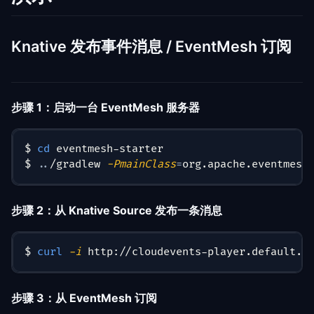
Knative 发布事件消息 / EventMesh 订阅
步骤 1：启动一台 EventMesh 服务器
$ 
cd
 eventmesh-starter
$ 
..
/gradlew 
-PmainClass
=
org.apache.eventmesh
步骤 2：从 Knative Source 发布一条消息
$ 
curl
-i
 http://cloudevents-player.default.1
步骤 3：从 EventMesh 订阅