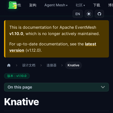
特性
架构
Agent Mesh
社区
下载
博
EN
This is documentation for
Apache EventMesh
v1.10.0
, which is no longer actively maintained.
For up-to-date documentation, see the
latest
version
(
v1.12.0
).
设计文档
连接器
Knative
版本：v1.10.0
On this page
Knative