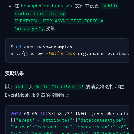
在
ExampleConstants.java
文件中设置
public
static final String
EVENTMESH_HTTP_ASYNC_TEST_TOPIC =
变量
"messages";
$ 
cd
 eventmesh-examples
$ 
..
/gradlew 
-PmainClass
=
org.apache.eventmesh
预期结果
以下
为
的消息将会打印在
data
Hello CloudEvents!
EventMesh 服务器的控制台上。
2022
-09-05 
16
:37:58,237 INFO  
[
eventMesh-clie
[
{
"event"
:
{
"attributes"
:
{
"datacontenttype"
:
"a
"source"
:
"command-line"
,
"specversion"
:
"1.0"
,
"
"id"
:
"123456789"
,
"receivedAt"
:
"2022-09-05T10: