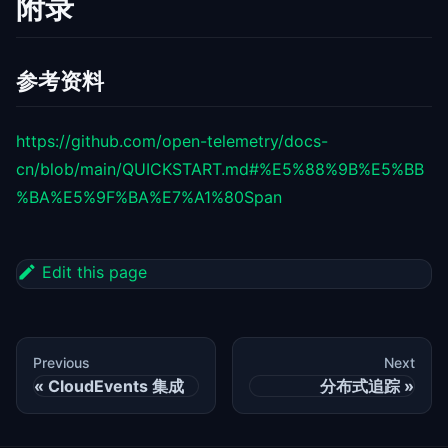
附录
参考资料
https://github.com/open-telemetry/docs-
cn/blob/main/QUICKSTART.md#%E5%88%9B%E5%BB
%BA%E5%9F%BA%E7%A1%80Span
Edit this page
Previous
Next
CloudEvents 集成
分布式追踪