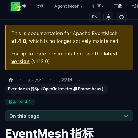
特性
架构
Agent Mesh
社区
下载
博
EN
This is documentation for
Apache EventMesh
v1.4.0
, which is no longer actively maintained.
For up-to-date documentation, see the
latest
version
(
v1.12.0
).
设计文档
可观测性
EventMesh 指标（OpenTelemetry 和 Prometheus）
版本：v1.4.0
On this page
EventMesh 指标