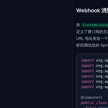
Webhook 
类
EventMeshGr
定义了要订阅的主题和一
URL 地址发送一
析回调信息的 Spring
import
org
.
a
import
org
.
a
import
org
.
a
import
org
.
a
import
org
.
a
import
org
.
a
@Component
public
class