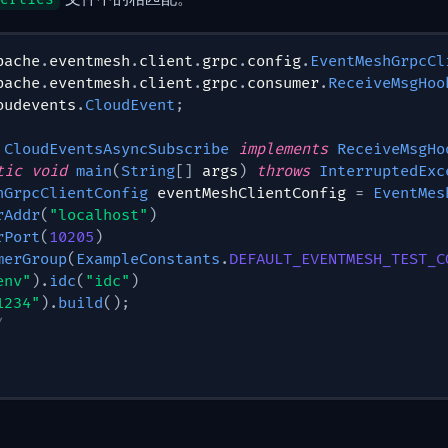
pache
.
eventmesh
.
client
.
grpc
.
config
.
EventMeshGrpcCl
pache
.
eventmesh
.
client
.
grpc
.
consumer
.
ReceiveMsgHoo
oudevents
.
CloudEvent
;
CloudEventsAsyncSubscribe
implements
ReceiveMsgHo
tic
void
main
(
String
[
]
 args
)
throws
InterruptedExc
hGrpcClientConfig
 eventMeshClientConfig 
=
EventMes
rAddr
(
"localhost"
)
rPort
(
10205
)
merGroup
(
ExampleConstants
.
DEFAULT_EVENTMESH_TEST_C
env"
)
.
idc
(
"idc"
)
1234"
)
.
build
(
)
;
/