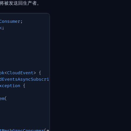
将被发送回生产者。
Consumer
;
k
;
ok
<
CloudEvent
>
{
dEventsAsyncSubscribe
(
)
;
xception
{
em
(
tMeshGrpcConsumer
(
eventMeshClientConfig
)
;