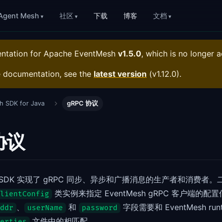
Agent Mesh
社区
下载
博客
文档
entation for
Apache EventMesh
v1.5.0
, which is no longer a
e documentation, see the
latest version
(
v1.12.0
).
h SDK for Java
gRPC 协议
协议
Java SDK 实现了 gRPC 同步、异步和广播消息的生产者和消费
类实例来指定 EventMesh gRPC 客户端的
lientConfig
、
和
字段需要和 EventMesh runt
ddr
userName
password
文件中的相匹配。
erties