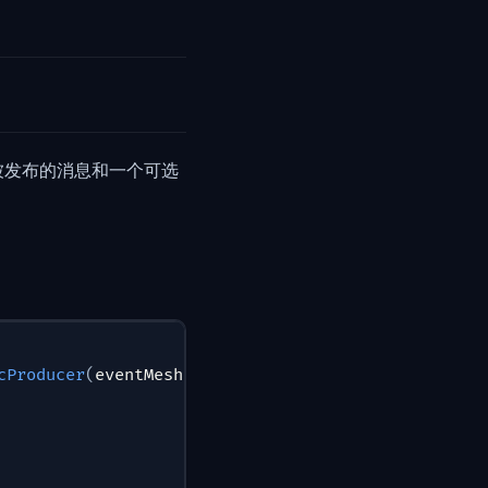
被发布的消息和一个可选
cProducer
(
eventMeshClientConfig
)
;