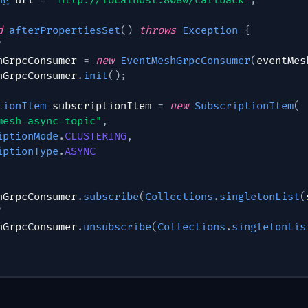
ng
 url 
=
"http://localhost:8080/callback"
;
d
afterPropertiesSet
(
)
throws
Exception
{
/
hGrpcConsumer 
=
new
EventMeshGrpcConsumer
(
eventMes
hGrpcConsumer
.
init
(
)
;
tionItem
 subscriptionItem 
=
new
SubscriptionItem
(
mesh-async-topic"
,
iptionMode
.
CLUSTERING
,
iptionType
.
ASYNC
hGrpcConsumer
.
subscribe
(
Collections
.
singletonList
(
/
hGrpcConsumer
.
unsubscribe
(
Collections
.
singletonLis