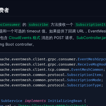
消费者
的
方法接收一个
pcConsumer
subscribe
SubscriptionIt
个可选的 timeout 值。如果提供了回调 URL，EventMesh 
个包含
CloudEvents 格式
消息的 POST 请求。
SubController.ja
 Boot controller。
pache
.
eventmesh
.
client
.
grpc
.
consumer
.
EventMeshGrpc
pache
.
eventmesh
.
client
.
grpc
.
consumer
.
ReceiveMsgHoo
pache
.
eventmesh
.
client
.
tcp
.
common
.
EventMeshCommon
;
pache
.
eventmesh
.
common
.
protocol
.
SubscriptionItem
;
pache
.
eventmesh
.
common
.
protocol
.
SubscriptionMode
;
pache
.
eventmesh
.
common
.
protocol
.
SubscriptionType
;
SubService
implements
InitializingBean
{