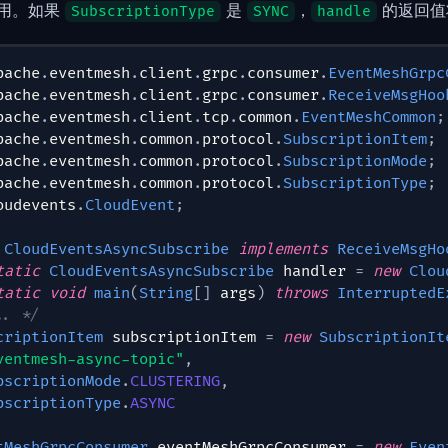
用。如果
是
，
的返回值
SubscriptionType
SYNC
handle
pache
.
eventmesh
.
client
.
grpc
.
consumer
.
EventMeshGrpc
pache
.
eventmesh
.
client
.
grpc
.
consumer
.
ReceiveMsgHoo
pache
.
eventmesh
.
client
.
tcp
.
common
.
EventMeshCommon
;
pache
.
eventmesh
.
common
.
protocol
.
SubscriptionItem
;
pache
.
eventmesh
.
common
.
protocol
.
SubscriptionMode
;
pache
.
eventmesh
.
common
.
protocol
.
SubscriptionType
;
oudevents
.
CloudEvent
;
CloudEventsAsyncSubscribe
implements
ReceiveMsgHo
tatic
CloudEventsAsyncSubscribe
 handler 
=
new
Clou
tatic
void
main
(
String
[
]
 args
)
throws
InterruptedE
.. */
criptionItem
 subscriptionItem 
=
new
SubscriptionIt
ventmesh-async-topic"
,
bscriptionMode
.
CLUSTERING
,
bscriptionType
.
ASYNC
tMeshGrpcConsumer
 eventMeshGrpcConsumer 
=
new
Even