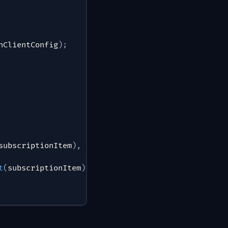
hClientConfig
)
;
subscriptionItem
)
,
 url
)
;
t
(
subscriptionItem
)
,
 url
)
;