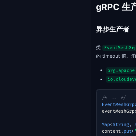
gRPC 生
异步生产者
类
EventMeshGr
的 timeout 
org.apache
io.cloudev
/* ... */
EventMeshGrp
eventMeshGrp
Map
<
String
,
content
.
put
(