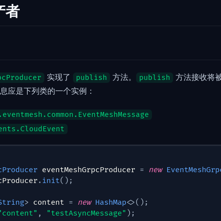
产者
实现了
方法。
方法接收将
pcProducer
publish
publish
值。消息应是下列类的一个实例：
.eventmesh.common.EventMeshMessage
ents.CloudEvent
cProducer
 eventMeshGrpcProducer 
=
new
EventMeshGrp
cProducer
.
init
(
)
;
String
>
 content 
=
new
HashMap
<
>
(
)
;
"content"
,
"testAsyncMessage"
)
;