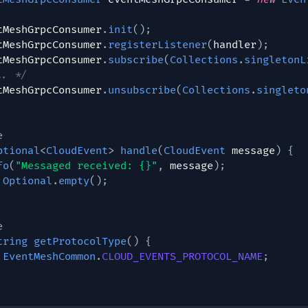
tMeshGrpcConsumer
.
init
(
)
;
tMeshGrpcConsumer
.
registerListener
(
handler
)
;
tMeshGrpcConsumer
.
subscribe
(
Collections
.
singletonL
.. */
tMeshGrpcConsumer
.
unsubscribe
(
Collections
.
singleto
e
ptional
<
CloudEvent
>
handle
(
CloudEvent
 message
)
{
fo
(
"Messaged received: {}"
,
 message
)
;
Optional
.
empty
(
)
;
e
tring
getProtocolType
(
)
{
EventMeshCommon
.
CLOUD_EVENTS_PROTOCOL_NAME
;