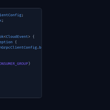
ientConfig
;
k
;
ok
<
CloudEvent
>
{
eption
{
hGrpcClientConfig
.
builder
(
)
ONSUMER_GROUP
)