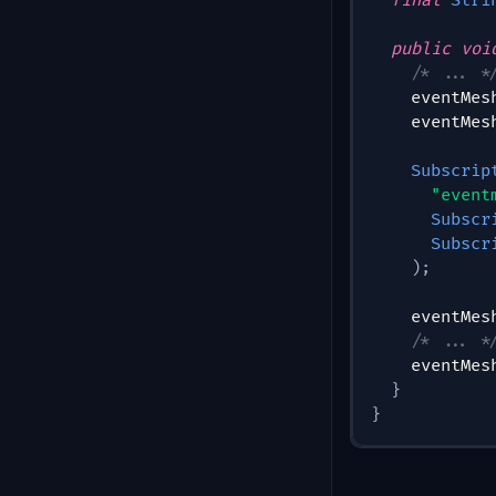
final
Stri
public
voi
/* ... *
    eventMes
    eventMes
Subscrip
"event
Subscr
Subscr
)
;
    eventMes
/* ... *
    eventMes
}
}