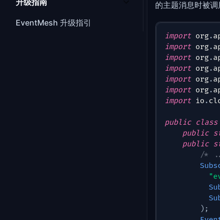
升级指南
的主题消息时被调
EventMesh 升级指引
import
org
.
a
import
org
.
a
import
org
.
a
import
org
.
a
import
org
.
a
import
org
.
a
import
io
.
cl
public
class
public
s
public
s
/* .
Subs
"e
Su
Su
)
;
Even