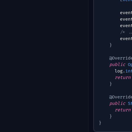
        even
        even
        even
/* .
        even
}
@Overrid
public
O
      log
.
in
return
}
@Overrid
public
S
return
}
}