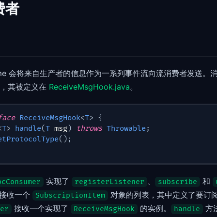
费者
 runtime 会将来自生产者的信息作为一系列事件流向流消费者发送
，其被定义在
ReceiveMsgHook.java
。
face
ReceiveMsgHook
<
T
>
{
<
T
>
handle
(
T
 msg
)
throws
Throwable
;
etProtocolType
(
)
;
实现了
、
和
pcConsumer
registerListener
subscribe
接收一个
对象的列表，其中定义了要订
SubscriptionItem
接收一个实现了
的实例。
方
er
ReceiveMsgHook
handle