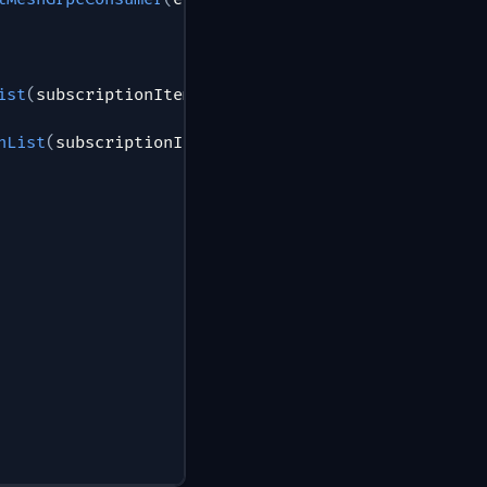
ist
(
subscriptionItem
)
)
;
nList
(
subscriptionItem
)
)
;