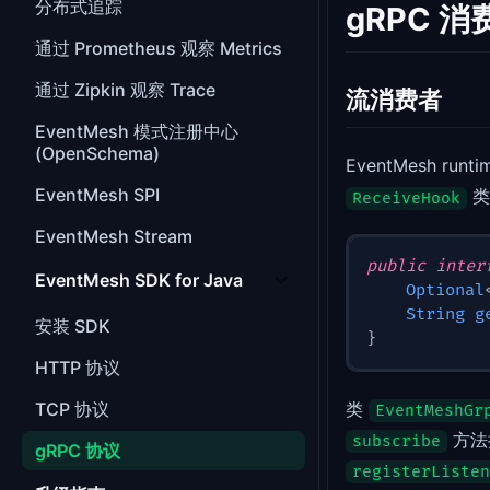
分布式追踪
gRPC 消
通过 Prometheus 观察 Metrics
通过 Zipkin 观察 Trace
流消费者
EventMesh 模式注册中心
(OpenSchema)
EventMesh
EventMesh SPI
类
ReceiveHook
EventMesh Stream
public
inter
EventMesh SDK for Java
Optional
String
g
安装 SDK
}
HTTP 协议
类
TCP 协议
EventMeshGr
方法
subscribe
gRPC 协议
registerListen