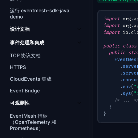
运行 eventmesh-sdk-java
demo
import
org
.
a
import
org
.
a
设计文档
import
io
.
cl
事件处理和集成
public
class
public
sta
TCP 协议文档
EventMes
.
serve
HTTPS
.
serve
CloudEvents 集成
.
consu
.
env
(
"
Event Bridge
.
sys
(
"
/* ... *
可观测性
}
}
EventMesh 指标
（OpenTelemetry 和
Prometheus）