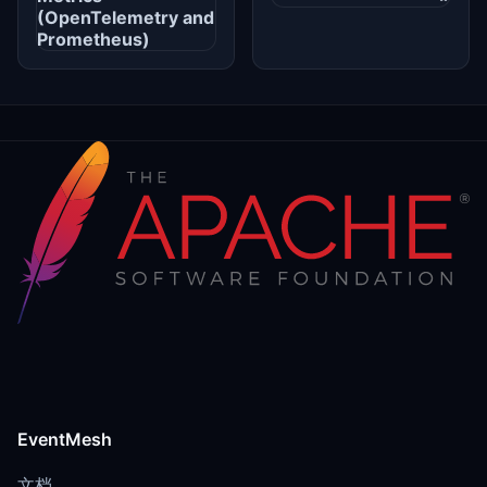
(OpenTelemetry and
Prometheus)
EventMesh
文档