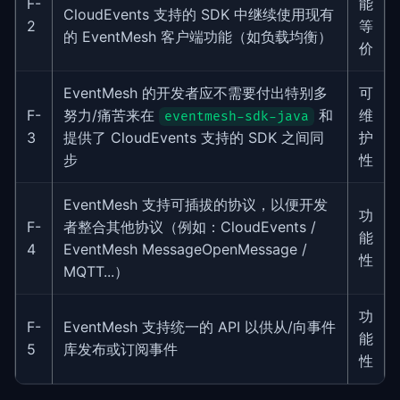
F-
能
CloudEvents 支持的 SDK 中继续使用现有
2
等
的 EventMesh 客户端功能（如负载均衡）
价
EventMesh 的开发者应不需要付出特别多
可
F-
努力/痛苦来在
和
维
eventmesh-sdk-java
3
护
提供了 CloudEvents 支持的 SDK 之间同
性
步
EventMesh 支持可插拔的协议，以便开发
功
F-
者整合其他协议（例如：CloudEvents /
能
4
EventMesh MessageOpenMessage /
性
MQTT...）
功
F-
EventMesh 支持统一的 API 以供从/向事件
能
5
库发布或订阅事件
性