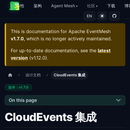
特性
架构
Agent Mesh
社区
下载
博
EN
This is documentation for
Apache EventMesh
v1.7.0
, which is no longer actively maintained.
For up-to-date documentation, see the
latest
version
(
v1.12.0
).
设计文档
CloudEvents 集成
版本：v1.7.0
On this page
CloudEvents 集成