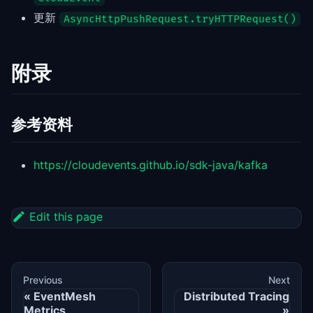
更新
AsyncHttpPushRequest.tryHTTPRequest()
附录
参考资料
https://cloudevents.github.io/sdk-java/kafka
Edit this page
Previous
Next
EventMesh
Distributed Tracing
Metrics