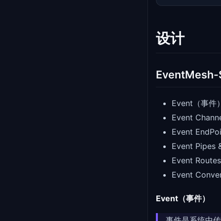
设计
EventMesh
Event（事件
Event Cha
Event End
Event Pip
Event Ro
Event Con
Event（事件）
事件是系统中传