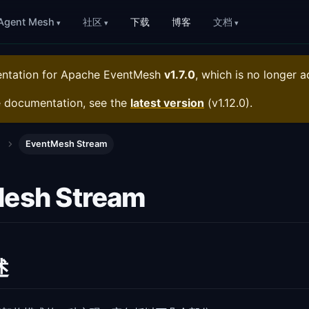
Agent Mesh
社区
下载
博客
文档
entation for
Apache EventMesh
v1.7.0
, which is no longer a
e documentation, see the
latest version
(
v1.12.0
).
EventMesh Stream
esh Stream
述