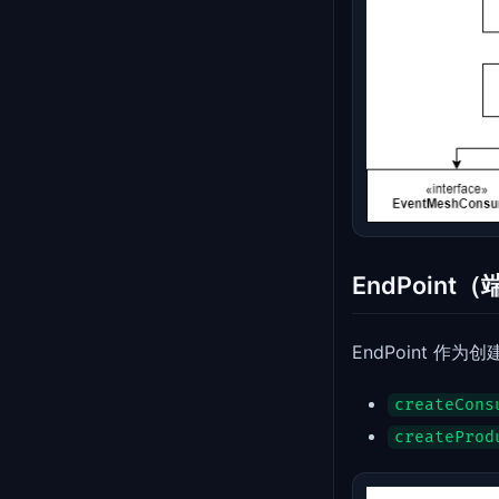
EndPoint
EndPoint 
createCons
createProd