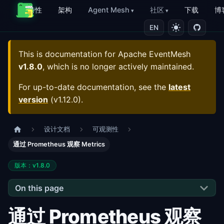
特性
架构
Agent Mesh
社区
下载
博
EN
This is documentation for
Apache EventMesh
v1.8.0
, which is no longer actively maintained.
For up-to-date documentation, see the
latest
version
(
v1.12.0
).
设计文档
可观测性
通过 Prometheus 观察 Metrics
版本：v1.8.0
On this page
通过 Prometheus 观察